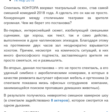
14 Нбр 2018
Спектакль КОНТОРА взорвал театральный сезон, став самой
смешной комедией 2018 года. А сделать это ох как не просто.
Конкуренция между столичными театрами за зрителя
огромная. Чем же берет это постановка?
Во-первых, интереснейший сюжет, изобилующий смешными
сценками, где хорош, как текст, так и само действо,
выполненное в духе чаплиновских эпизодов. Благодаря этому
на протяжении двух часов зал неоднократно взрывается
хохотом. Причем, несмотря на комичность ситуаций, в них
много философского подтекста, заставляющего зрителя не
просто смеяться, но и размышлять.
Во-вторых, данная постановка – это не просто спектакль, а его
удачный симбиоз с акробатическими номерами, в которых в
качестве реквизита выступает офисная мебель и оргтехника (в
спектакле показана жизнь офисных сотрудников компании,
занимающейся поиском пропавших домашних животных).
В результате получилось невероятно смешное камерное шоу
(в спектакле задействовано
8 актеров
), которое смотрится на
одном дыхании.