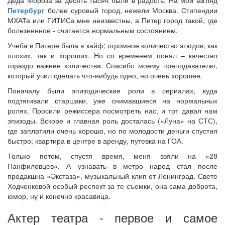
Деда Мороза за десять тысяч были в радость. На мой взгляд
Петербург
более суровый город, нежели Москва. Стипендии
МХАТа или ГИТИСа мне неизвестны, а Питер город такой, где
болезненное - считается нормальным состоянием.
Учеба в Питере была в кайф; огромное количество этюдов, как
плохих, так и хороших. Но со временем понял – качество
гораздо важнее количества. Спасибо моему преподавателю,
который учил сделать что-нибудь одно, но очень хорошее.
Поначалу были эпизодические роли в сериалах, куда
подтягивали старшаки, уже снимавшиеся на нормальных
ролях. Просили режиссера посмотреть нас, и тот давал нам
эпизоды. Вскоре и главная роль досталась («Луна» на СТС),
где заплатили очень хорошо, но по молодости деньги спустил
быстро; квартира в центре в аренду, путевка на ГОА.
Только потом, спустя время, меня взяли на «28
Панфиловцев». А узнавать в метро народ стал после
продакшна «Экстаза», музыкальный клип от Ленинград. Свете
Ходченковой особый респект за те съемки, она сама доброта,
юмор, ну и конечно красавица.
Актер театра - первое и самое